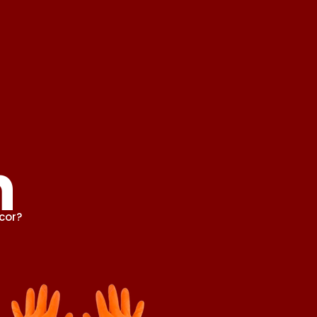
n
cor?