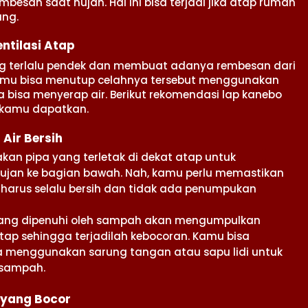
esan saat hujan. Hal ini bisa terjadi jika atap rumah
ang.
ntilasi Atap
g terlalu pendek dan membuat adanya rembesan dari
kamu bisa menutup celahnya tersebut menggunakan
 bisa menyerap air. Berikut rekomendasi lap kanebo
a kamu dapatkan.
 Air Bersih
kan pipa yang terletak di dekat atap untuk
hujan ke bagian bawah. Nah, kamu perlu memastikan
 harus selalu bersih dan tidak ada penumpukan
yang dipenuhi oleh sampah akan mengumpulkan
tap sehingga terjadilah kebocoran. Kamu bisa
menggunakan sarung tangan atau sapu lidi untuk
 sampah.
p yang Bocor