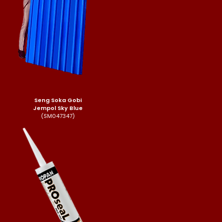
Seng Soka Gobi
Jempol Sky Blue
(SM047347)