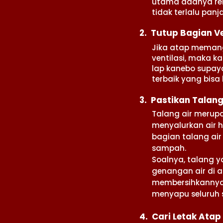
utama adanya remb
tidak terlalu panj
2. Tutup Bagian Ve
Jika atap meman
ventilasi, maka 
lap kanebo supaya
terbaik yang bis
3. Pastikan Talang
Talang air merupa
menyalurkan air 
bagian talang air
sampah.
Soalnya, talang 
genangan air di a
membersihkannya 
menyapu seluruh
4. Cari Letak Ata