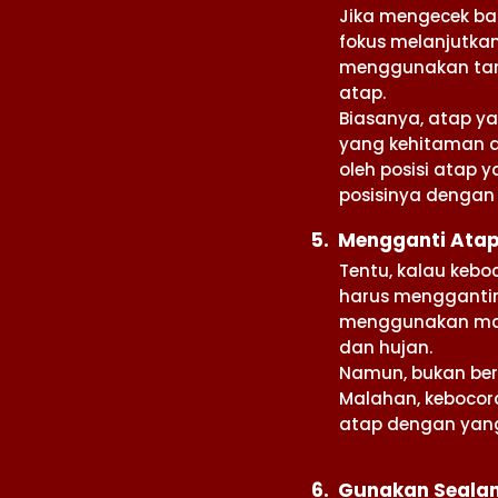
Jika mengecek ba
fokus melanjutkan
menggunakan tang
atap.
Biasanya, atap y
yang kehitaman d
oleh posisi atap
posisinya dengan 
5. Mengganti Ata
Tentu, kalau keb
harus menggantin
menggunakan mate
dan hujan.
Namun, bukan bera
Malahan, kebocor
atap dengan yang
6. Gunakan Seala