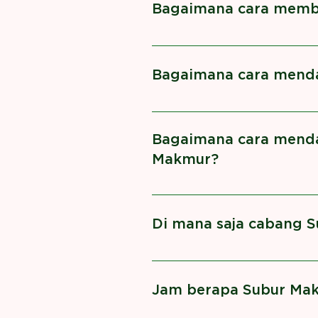
Bagaimana cara memb
Customer diharapkan datan
Pembayaran admin sebesar R
Bagaimana cara mend
Memiliki kartu SM Card Mem
Bagaimana cara mend
Makmur?
Potongan harga promo dibagi
Di mana saja cabang 
Lokasi cabang-cabang Subur
Jam berapa Subur Mak