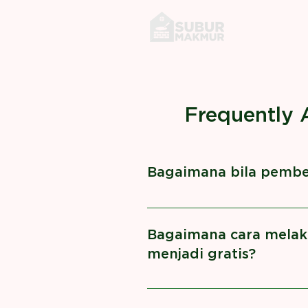
Frequently 
Bagaimana bila pembeli
Semua pembelian anda GRAT
Bagaimana cara melak
menjadi gratis?
Report transaksi anda melal
transaksi