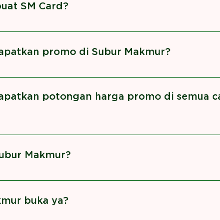
uat SM Card?
g ke Cabang Subur Makmur dan melampirkan: KTP Nome
p. 75.000 ,-
apatkan promo di Subur Makmur?
bawa kartu fisik member SM Card
apatkan potongan harga promo di semua c
 menjadi 2 jenis, yaitu: Promo toko Potongan poin sa
Subur Makmur?
 Makmur berada di lokasi berikut
mur buka ya?