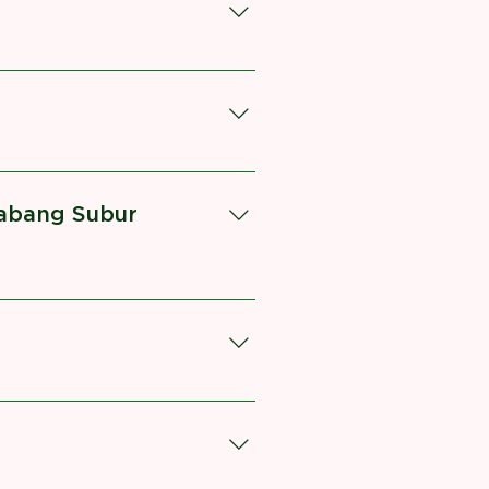
r Telp dan Whatsapp aktif
abang Subur
at berbelanja