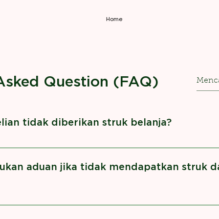
Home
Asked Question (FAQ)
an tidak diberikan struk belanja?
IS.
ukan aduan jika tidak mendapatkan struk 
ui Whatsapp ke : 0811561931 Informasikan melalui chat 