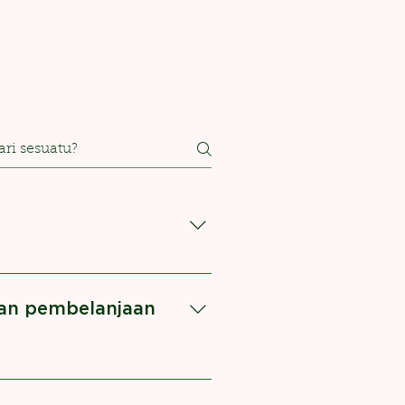
dan pembelanjaan
: Nama Kasir Tanggal & jam