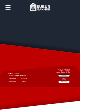
Tanya Produk
Apa Saja Di Sini
Follow Semua
Akun Sosial Media Kami
Location
facebook
youtube
atau
instagram
twitter
Whatsapp